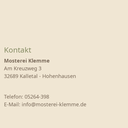
EIER & KARTOFFELN
PRÄSENTE & GUTSCHEINE
MOSTEREI
MOHNBLÜTE 2026
Kontakt
ÜBER UNS
Mosterei Klemme
Am Kreuzweg 3
ÖFFNUNGSZEITEN
32689 Kalletal - Hohenhausen
ANFAHRT & KONTAKT
Telefon: 05264-398
E-Mail: info@mosterei-klemme.de