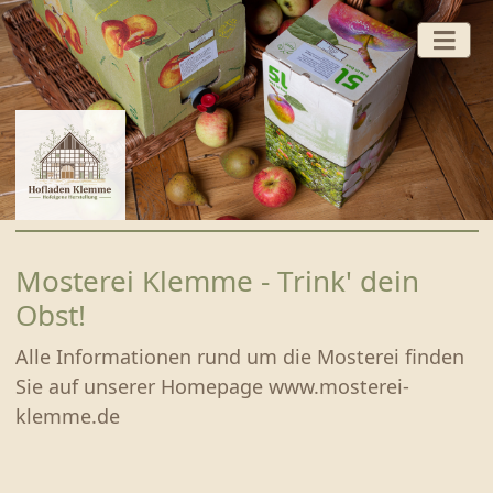
HOFLADEN
Mosterei Klemme - Trink' dein
FERTIGGERICHTE
Obst!
BACKSTUBE
Alle Informationen rund um die Mosterei finden
WURST UND FLEISCH VOM SCHWEIN
Sie auf unserer Homepage www.mosterei-
GEFLÜGEL
klemme.de
FRUCHTAUFSTRICHE UND HONIG
SÜSSES UND SAURES