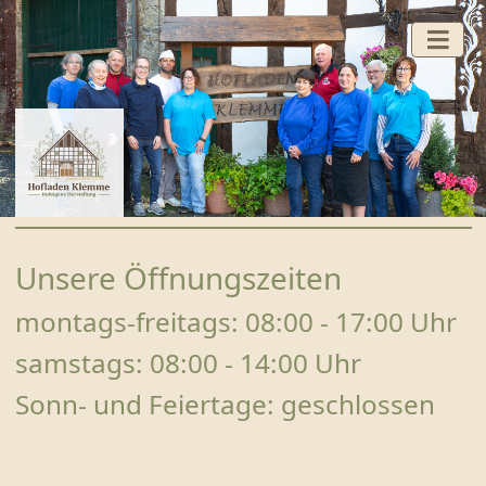
HOFLADEN
Unsere Öffnungszeiten
FERTIGGERICHTE
montags-freitags: 08:00 - 17:00 Uhr
BACKSTUBE
samstags: 08:00 - 14:00 Uhr
WURST UND FLEISCH VOM SCHWEIN
Sonn- und Feiertage: geschlossen
GEFLÜGEL
FRUCHTAUFSTRICHE UND HONIG
SÜSSES UND SAURES