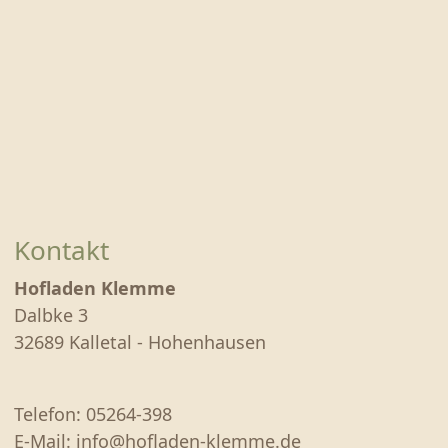
EIER & KARTOFFELN
PRÄSENTE & GUTSCHEINE
MOSTEREI
MOHNBLÜTE 2026
ÜBER UNS
Kontakt
ÖFFNUNGSZEITEN
Hofladen Klemme
ANFAHRT & KONTAKT
Dalbke 3
32689 Kalletal - Hohenhausen
Telefon: 05264-398
E-Mail: info@hofladen-klemme.de