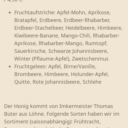
EIER & KARTOFFELN
Fruchtaufstriche: Apfel-Mohn, Aprikose,
PRÄSENTE & GUTSCHEINE
Bratapfel, Erdbeere, Erdbeer-Rhabarber,
Erdbeer-Stachelbeer, Heidelbeere, Himbeere,
MOSTEREI
Kiwibeere-Banane, Mango-Chili, Rhabarber-
MOHNBLÜTE 2026
Aprikose, Rhabarber-Mango, Rumtopf,
Sauerkirsche, Schwarze Johannisbeere,
ÜBER UNS
Winter (Pflaume-Apfel), Zwetschenmus
Fruchtgelees: Apfel, Birne/Vanille,
ÖFFNUNGSZEITEN
Brombeere, Himbeere, Holunder-Apfel,
Quitte, Rote Johannisbeere, Schlehe
ANFAHRT & KONTAKT
Der Honig kommt von Imkermeister Thomas
Büter aus Löhne. Folgende Sorten haben wir im
Sortiment (saisonabhängig): Frühtracht,