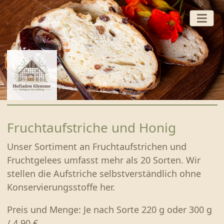
HOFLADEN
Fruchtaufstriche und Honig
FERTIGGERICHTE
Unser Sortiment an Fruchtaufstrichen und
BACKSTUBE
Fruchtgelees umfasst mehr als 20 Sorten. Wir
WURST UND FLEISCH VOM SCHWEIN
stellen die Aufstriche selbstverständlich ohne
GEFLÜGEL
Konservierungsstoffe her.
FRUCHTAUFSTRICHE UND HONIG
Preis und Menge: Je nach Sorte 220 g oder 300 g
SÜSSES UND SAURES
/ 4,90 €.