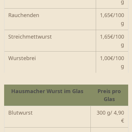
g
Rauchenden
1,65€/100
g
Streichmettwurst
1,65€/100
g
Wurstebrei
1,00€/100
g
Hausmacher Wurst im Glas
Preis pro
Glas
Blutwurst
300 g/ 4,90
€