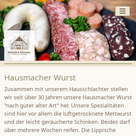
HOFLADEN
Hausmacher Wurst
FERTIGGERICHTE
Zusammen mit unserem Hausschlachter stellen
BACKSTUBE
wir seit über 30 Jahren unsere Hausmacher Wurst
WURST UND FLEISCH VOM SCHWEIN
"nach guter alter Art" her. Unsere Spezialitäten
GEFLÜGEL
sind hier vor allem die luftgetrocknete Mettwurst
und der leicht geräucherte Schinken. Beides darf
FRUCHTAUFSTRICHE UND HONIG
über mehrere Wochen reifen. Die Lippische
SÜSSES UND SAURES