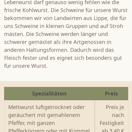
Leberwurst darf genauso wenig fehlen wie die
EIER & KARTOFFELN
frische Kohlwurst. Die Schweine für unsere Wurst
PRÄSENTE & GUTSCHEINE
bekommen wir von Landwirten aus Lippe, die für
uns Schweine in kleinen Gruppen und auf Stroh
MOSTEREI
mästen. Die Schweine werden länger und
schwerer gemästet als ihre Artgenossen in
MOHNBLÜTE 2026
anderen Haltungsformen. Dadurch wird das
Fleisch fester und es eignet sich besonders gut
ÜBER UNS
für unsere Wurst.
ÖFFNUNGSZEITEN
ANFAHRT & KONTAKT
Spezialitäten
Preis
Mettwurst luftgetrocknet oder
Preis je
geräuchert mit gemahlenem
nach
Pfeffer, mit ganzen
Festigkeit
Pfefferkörnern oder mit Kümmel
ab 3,40 €